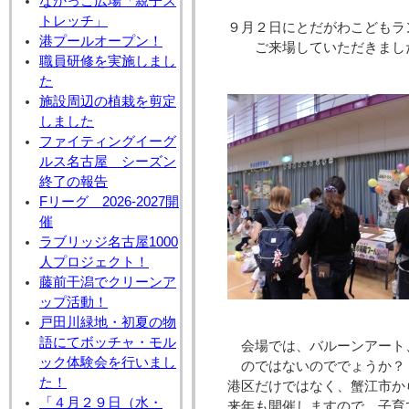
なかっこ広場「親子ス
トレッチ」
９月２日にとだがわこどもラ
港プールオープン！
ご来場していただきました
職員研修を実施しまし
た
施設周辺の植栽を剪定
しました
ファイティングイーグ
ルス名古屋 シーズン
終了の報告
Fリーグ 2026-2027開
催
ラブリッジ名古屋1000
人プロジェクト！
藤前干潟でクリーンア
ップ活動！
戸田川緑地・初夏の物
語にてボッチャ・モル
会場では、バルーンアート
ック体験会を行いまし
のではないのででょうか？
た！
港区だけではなく、蟹江市から
「４月２９日（水・
来年も開催しますので、子育