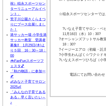
祝）稲永スポーツセン
ターリニューアルイベ
ント」
☆稲永スポーツセンターでは
荒子川公園さくらまつ
りにブース出展しまし
?いなえ子育てサロン・ベビ
た！
11月16日（水）10：30?
港サッカー場 小学生港
?オーシャンズフットサル教室
サッカー教室 受講者
18：30?
募集‼ 1月29日(木)よ
?イージーエアロ（初級・託
り５回 16：30～18：
?小学生わんぱく☆ワク☆ドキ
00
?いなえスポーツひろば（小学
🚲FanFunスポーツフ
ェスタ🏀
「秋の物語」に参加ー
電話にてお問い合わせください
🍂
👶みなと子育てサロン
2025👶
「みんなの子育てある
ある」早く言いたい～
♪