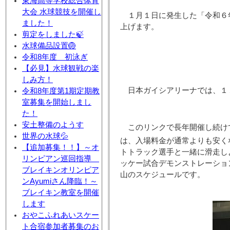
東海高等学校総合体育
大会 水球競技を開催し
１月１日に発生した「令和６
ました！
上げます。
剪定をしました🍃
水球備品設置🏐
令和8年度 初泳ぎ
【必見】水球観戦の楽
しみ方！
日本ガイシアリーナでは、１
令和8年度第1期定期教
室募集を開始しまし
た！
安土整備のようす
このリンクで長年開催し続け
世界の水球💦
は、入場料金が通常よりも安く
【追加募集！！】～オ
トトラック選手と一緒に滑走し
リンピアン巡回指導
ッケー試合デモンストレーショ
ブレイキンオリンピア
山のスケジュールです。
ンAyumiさん降臨！～
ブレイキン教室を開催
します
おやこふれあいスケー
ト合宿参加者募集のお