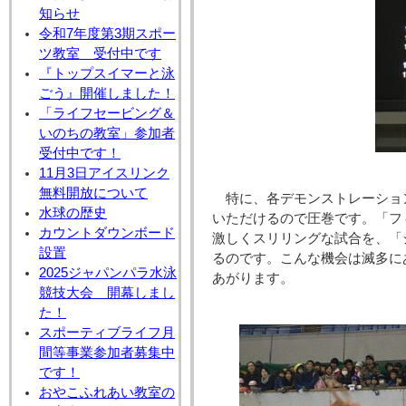
知らせ
令和7年度第3期スポー
ツ教室 受付中です
『トップスイマーと泳
ごう』開催しました！
「ライフセービング＆
いのちの教室」参加者
受付中です！
11月3日アイスリンク
無料開放について
特に、各デモンストレーショ
水球の歴史
いただけるので圧巻です。「フ
カウントダウンボード
激しくスリリングな試合を、「
設置
るのです。こんな機会は滅多に
2025ジャパンパラ水泳
あがります。
競技大会 開幕しまし
た！
スポーティブライフ月
間等事業参加者募集中
です！
おやこふれあい教室の