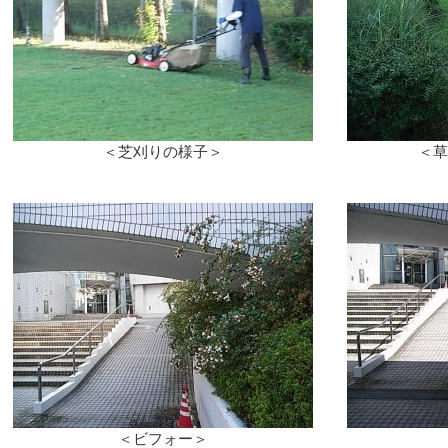
＜芝刈りの様子＞ ＜草刈りの
＜ビフォー＞ ＜アフ