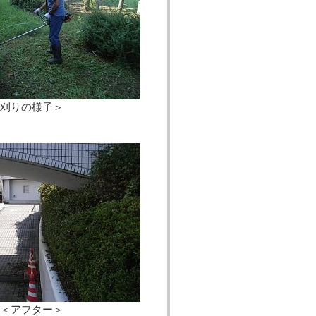
様子＞
ター＞