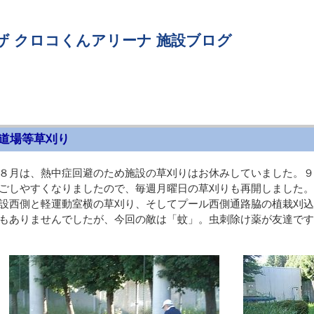
ザ クロコくんアリーナ 施設ブログ
道場等草刈り
８月は、熱中症回避のため施設の草刈りはお休みしていました。９
ごしやすくなりましたので、毎週月曜日の草刈りも再開しました。
設西側と軽運動室横の草刈り、そしてプール西側通路脇の植栽刈込
もありませんでしたが、今回の敵は「蚊」。虫刺除け薬が友達です(^