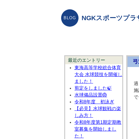
NGKスポーツプラ
最近のエントリー
弓
東海高等学校総合体育
大会 水球競技を開催し
ました！
過
剪定をしました🍃
施
水球備品設置🏐
で
令和8年度 初泳ぎ
【必見】水球観戦の楽
しみ方！
令和8年度第1期定期教
室募集を開始しまし
た！