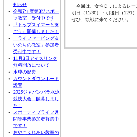
知らせ
今回は、女性ＤＪによるレー
令和7年度第3期スポー
明日（11/30）・明後日（12
ツ教室 受付中です
ぜひ、観戦に来てください。
『トップスイマーと泳
ごう』開催しました！
「ライフセービング＆
いのちの教室」参加者
受付中です！
11月3日アイスリンク
無料開放について
水球の歴史
カウントダウンボード
設置
2025ジャパンパラ水泳
競技大会 開幕しまし
た！
スポーティブライフ月
間等事業参加者募集中
です！
おやこふれあい教室の