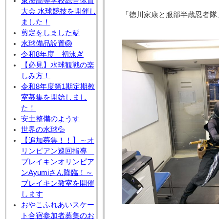
東海高等学校総合体育
大会 水球競技を開催し
「徳川家康と服部半蔵忍者隊
ました！
剪定をしました🍃
水球備品設置🏐
令和8年度 初泳ぎ
【必見】水球観戦の楽
しみ方！
令和8年度第1期定期教
室募集を開始しまし
た！
安土整備のようす
世界の水球💦
【追加募集！！】～オ
リンピアン巡回指導
ブレイキンオリンピア
ンAyumiさん降臨！～
ブレイキン教室を開催
します
おやこふれあいスケー
ト合宿参加者募集のお