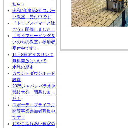
知らせ
令和7年度第3期スポー
ツ教室 受付中です
『トップスイマーと泳
ごう』開催しました！
「ライフセービング＆
いのちの教室」参加者
受付中です！
11月3日アイスリンク
無料開放について
水球の歴史
カウントダウンボード
設置
2025ジャパンパラ水泳
競技大会 開幕しまし
た！
スポーティブライフ月
間等事業参加者募集中
です！
おやこふれあい教室の