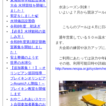
東海高等学校総合体育
大会 水球競技を開催し
水泳シーズン到来！
ました！
いよいよ７月から競泳プール
剪定をしました🍃
水球備品設置🏐
令和8年度 初泳ぎ
こちらのプールは４月に日
【必見】水球観戦の楽
しみ方！
通年営業している５０ｍ温水
令和8年度第1期定期教
ます。
室募集を開始しまし
大会前の練習や泳力アップに
た！
安土整備のようす
ご利用にあたっては泳力や年
世界の水球💦
その他、利用可能日時や詳細
【追加募集！！】～オ
http://www.nespa.or.jp/system/
リンピアン巡回指導
ブレイキンオリンピア
ンAyumiさん降臨！～
ブレイキン教室を開催
します
おやこふれあいスケー
ト合宿参加者募集のお