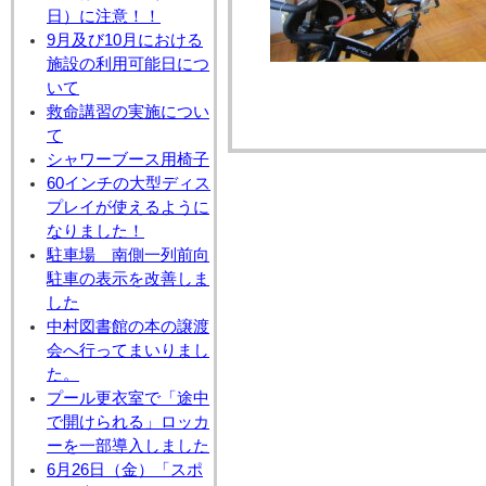
日）に注意！！
9月及び10月における
施設の利用可能日につ
いて
救命講習の実施につい
て
シャワーブース用椅子
60インチの大型ディス
プレイが使えるように
なりました！
駐車場 南側一列前向
駐車の表示を改善しま
した
中村図書館の本の譲渡
会へ行ってまいりまし
た。
プール更衣室で「途中
で開けられる」ロッカ
ーを一部導入しました
6月26日（金）「スポ