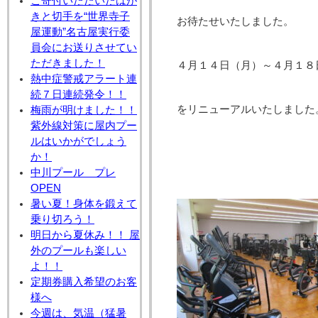
ご寄付いただいたはが
きと切手を“世界寺子
お待たせいたしました。
屋運動”名古屋実行委
員会にお送りさせてい
ただきました！
４月１４日（月）～４月１８
熱中症警戒アラート連
続７日連続発令！！
をリニューアルいたしました
梅雨が明けました！！
紫外線対策に屋内プー
ルはいかがでしょう
か！
中川プール プレ
OPEN
暑い夏！身体を鍛えて
乗り切ろう！
明日から夏休み！！ 屋
外のプールも楽しい
よ！！
定期券購入希望のお客
様へ
今週は、気温（猛暑