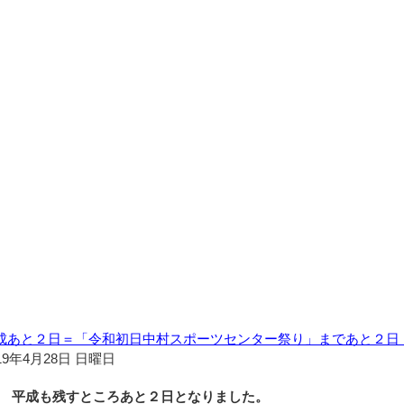
成あと２日＝「令和初日中村スポーツセンター祭り」まであと２日
19年4月28日 日曜日
平成も残すところあと２日となりました。