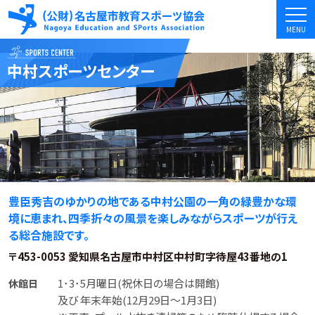
MENU
中村
スポーツセンター
豊臣秀吉のゆかりの地である中村公園の一角の緑豊かな環
境に恵まれ、四季折々の風景を楽しみながらスポーツが行え
る総合施設です。
〒453-0053 愛知県名古屋市中村区中村町字待屋43番地の1
1･3･5月曜日(祝休日の場合は開館)
休館日
及び 年末年始(12月29日～1月3日)