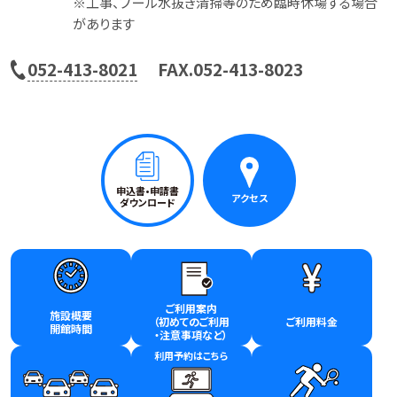
※工事、プール水抜き清掃等のため臨時休場する場合
があります
電
052-413-8021
FAX.052-413-8023
話
番
号
申込書•申請書
アクセス
ダウンロード
ご利用案内
施設概要
（初めてのご利用
ご利用料金
開館時間
・注意事項など）
利用予約はこちら