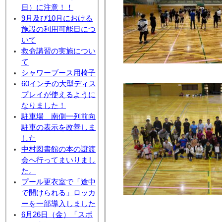
日）に注意！！
9月及び10月における
施設の利用可能日につ
いて
救命講習の実施につい
て
シャワーブース用椅子
60インチの大型ディス
プレイが使えるように
なりました！
駐車場 南側一列前向
駐車の表示を改善しま
した
中村図書館の本の譲渡
会へ行ってまいりまし
た。
プール更衣室で「途中
で開けられる」ロッカ
ーを一部導入しました
6月26日（金）「スポ