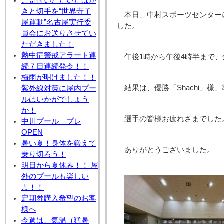
ご寄付いただいたはが
きと切手を“世界寺子
本日、中村スポーツセンター
屋運動”名古屋実行委
した。
員会にお送りさせてい
ただきました！
熱中症警戒アラート連
午後1時から午後4時半まで
続７日連続発令！！
梅雨が明けました！！
結果は、優勝「Shachi」様
紫外線対策に屋内プー
ルはいかがでしょう
か！
選手の皆様お疲れさまでした
中川プール プレ
OPEN
暑い夏！身体を鍛えて
ありがとうございました。
乗り切ろう！
明日から夏休み！！ 屋
外のプールも楽しい
よ！！
定期券購入希望のお客
様へ
今週は、気温（猛暑