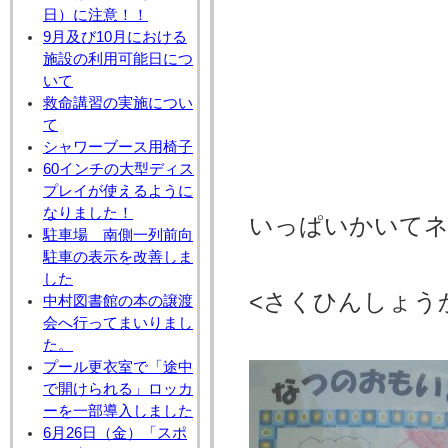
日）に注意！！
9月及び10月における
施設の利用可能日につ
いて
救命講習の実施につい
て
シャワーブース用椅子
60インチの大型ディス
プレイが使えるように
なりました！
いっぱいかいてネ
駐車場 南側一列前向
駐車の表示を改善しま
した
<さくひんしょう
中村図書館の本の譲渡
会へ行ってまいりまし
た。
プール更衣室で「途中
で開けられる」ロッカ
ーを一部導入しました
6月26日（金）「スポ