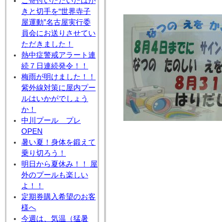
ご寄付いただいたはが
きと切手を“世界寺子
屋運動”名古屋実行委
員会にお送りさせてい
ただきました！
熱中症警戒アラート連
続７日連続発令！！
梅雨が明けました！！
紫外線対策に屋内プー
ルはいかがでしょう
か！
中川プール プレ
OPEN
暑い夏！身体を鍛えて
乗り切ろう！
明日から夏休み！！ 屋
外のプールも楽しい
よ！！
定期券購入希望のお客
様へ
今週は、気温（猛暑