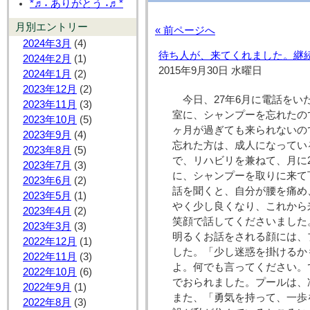
*♬˖ ありがとう ˖♬*
月別エントリー
« 前ページへ
2024年3月
(4)
待ち人が、来てくれました。継
2024年2月
(1)
2015年9月30日 水曜日
2024年1月
(2)
2023年12月
(2)
今日、27年6月に電話を
2023年11月
(3)
室に、シャンプーを忘れたの
2023年10月
(5)
ヶ月が過ぎても来られないの
2023年9月
(4)
忘れた方は、成人になってい
2023年8月
(5)
で、リハビリを兼ねて、月に
2023年7月
(3)
に、シャンプーを取りに来て
2023年6月
(2)
話を聞くと、自分が腰を痛め
2023年5月
(1)
やく少し良くなり、これから
2023年4月
(2)
笑顔で話してくださいました
2023年3月
(3)
明るくお話をされる顔には、
2022年12月
(1)
した。「少し迷惑を掛けるか
2022年11月
(3)
よ。何でも言ってください。
2022年10月
(6)
でおられました。プールは、
2022年9月
(1)
また、「勇気を持って、一歩
2022年8月
(3)