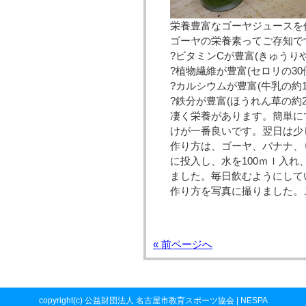
栄養豊富なゴーヤジュースを
ゴーヤの栄養素ってご存知で
?ビタミンCが豊富(きゅうり
?植物繊維が豊富(セロリの3
?カルシウムが豊富(牛乳の
?鉄分が豊富(ほうれん草の約2
凄く栄養があります。簡単に
けが一番良いです。翌日は少
作り方は、ゴーヤ、バナナ、
に投入し、水を100ｍｌ入
ました。毎日飲むようにして
作り方を写真に撮りました。
« 前ページへ
copyright(c) 公益財団法人 名古屋市教育スポーツ協会 | NESPA