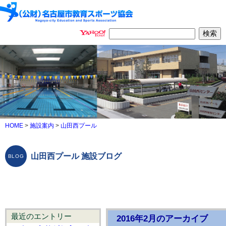
HOME
>
施設案内
>
山田西プール
山田西プール 施設ブログ
最近のエントリー
2016年2月のアーカイブ