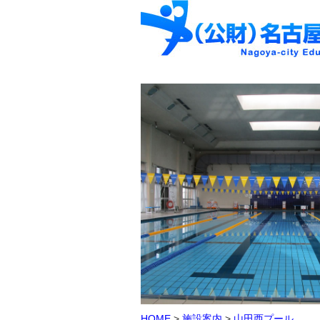
HOME
>
施設案内
>
山田西プール