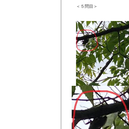
＜５問目＞