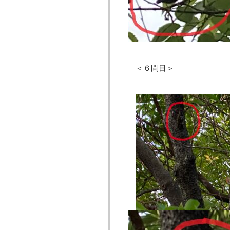
＜６問目＞