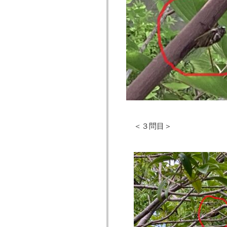
＜３問目＞