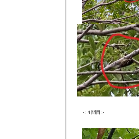
＜４問目＞