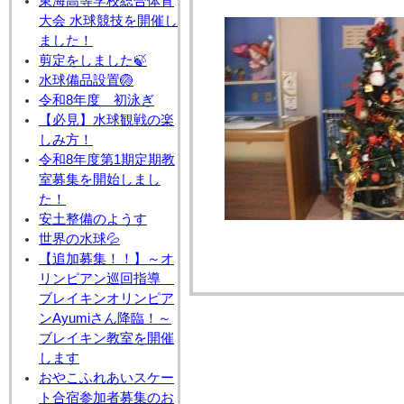
東海高等学校総合体育
大会 水球競技を開催し
ました！
剪定をしました🍃
水球備品設置🏐
令和8年度 初泳ぎ
【必見】水球観戦の楽
しみ方！
令和8年度第1期定期教
室募集を開始しまし
た！
安土整備のようす
世界の水球💦
【追加募集！！】～オ
リンピアン巡回指導
ブレイキンオリンピア
ンAyumiさん降臨！～
ブレイキン教室を開催
します
おやこふれあいスケー
ト合宿参加者募集のお