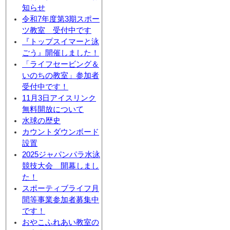
知らせ
令和7年度第3期スポー
ツ教室 受付中です
『トップスイマーと泳
ごう』開催しました！
「ライフセービング＆
いのちの教室」参加者
受付中です！
11月3日アイスリンク
無料開放について
水球の歴史
カウントダウンボード
設置
2025ジャパンパラ水泳
競技大会 開幕しまし
た！
スポーティブライフ月
間等事業参加者募集中
です！
おやこふれあい教室の