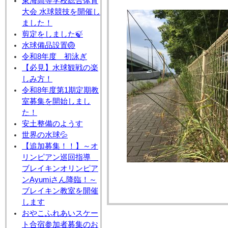
東海高等学校総合体育
大会 水球競技を開催し
ました！
剪定をしました🍃
水球備品設置🏐
令和8年度 初泳ぎ
【必見】水球観戦の楽
しみ方！
令和8年度第1期定期教
室募集を開始しまし
た！
安土整備のようす
世界の水球💦
【追加募集！！】～オ
リンピアン巡回指導
ブレイキンオリンピア
ンAyumiさん降臨！～
ブレイキン教室を開催
します
おやこふれあいスケー
ト合宿参加者募集のお