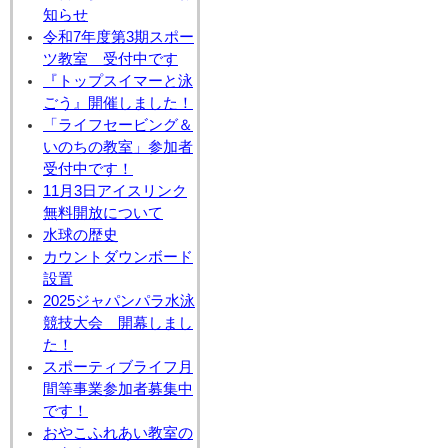
知らせ
令和7年度第3期スポー
ツ教室 受付中です
『トップスイマーと泳
ごう』開催しました！
「ライフセービング＆
いのちの教室」参加者
受付中です！
11月3日アイスリンク
無料開放について
水球の歴史
カウントダウンボード
設置
2025ジャパンパラ水泳
競技大会 開幕しまし
た！
スポーティブライフ月
間等事業参加者募集中
です！
おやこふれあい教室の