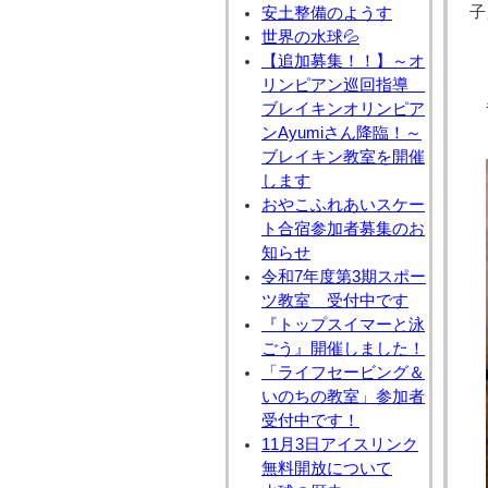
子
安土整備のようす
世界の水球💦
【追加募集！！】～オ
リンピアン巡回指導
暑
ブレイキンオリンピア
ンAyumiさん降臨！～
ブレイキン教室を開催
します
おやこふれあいスケー
ト合宿参加者募集のお
知らせ
令和7年度第3期スポー
ツ教室 受付中です
『トップスイマーと泳
ごう』開催しました！
「ライフセービング＆
いのちの教室」参加者
受付中です！
11月3日アイスリンク
無料開放について