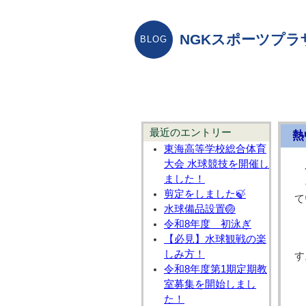
NGKスポーツプラ
最近のエントリー
熱
東海高等学校総合体育
大会 水球競技を開催し
ました！
そ
剪定をしました🍃
て
水球備品設置🏐
令和8年度 初泳ぎ
【必見】水球観戦の楽
しみ方！
す
令和8年度第1期定期教
室募集を開始しまし
た！