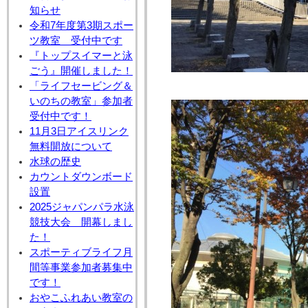
知らせ
令和7年度第3期スポー
ツ教室 受付中です
『トップスイマーと泳
ごう』開催しました！
「ライフセービング＆
いのちの教室」参加者
受付中です！
11月3日アイスリンク
無料開放について
水球の歴史
カウントダウンボード
設置
2025ジャパンパラ水泳
競技大会 開幕しまし
た！
スポーティブライフ月
間等事業参加者募集中
です！
おやこふれあい教室の