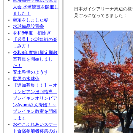
東海高等学校総合体育
大会 水球競技を開催し
日本ガイシアリーナ周辺の様
ました！
見ごろになってきました！
剪定をしました🍃
水球備品設置🏐
令和8年度 初泳ぎ
【必見】水球観戦の楽
しみ方！
令和8年度第1期定期教
室募集を開始しまし
た！
安土整備のようす
世界の水球💦
【追加募集！！】～オ
リンピアン巡回指導
ブレイキンオリンピア
ンAyumiさん降臨！～
ブレイキン教室を開催
します
おやこふれあいスケー
ト合宿参加者募集のお