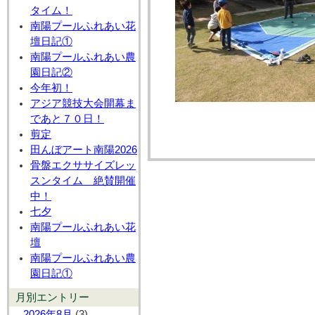
タイム！
南陽プールふれあい花
壇日記①
南陽プールふれあい農
園日記②
今年初！
アジア競技大会開幕ま
であと７０日！
剪定
田んぼアート南陽2026
骨盤エクササイズレッ
スンタイム 絶賛開催
中！
七夕
南陽プールふれあい花
壇
南陽プールふれあい農
園日記①
月別エントリー
2026年8月
(3)