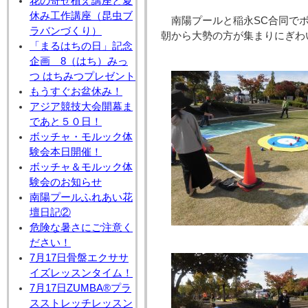
花の寄せ植え講座と夏
休み工作講座（昆虫ブ
南陽プールと稲永SC合同で
ラバンづくり）
朝から大勢の方が集まりにぎわ
「まるはちの日」記念
企画 8（はち）みっ
つ はちみつプレゼント
もうすぐお盆休み！
アジア競技大会開幕ま
であと５０日！
ボッチャ・モルック体
験会本日開催！
ボッチャ＆モルック体
験会のお知らせ
南陽プールふれあい花
壇日記②
危険な暑さにご注意く
ださい！
7月17日骨盤エクササ
イズレッスンタイム！
7月17日ZUMBA®プラ
スストレッチレッスン