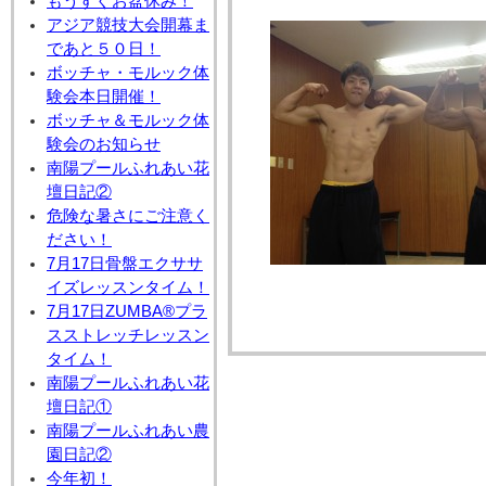
もうすぐお盆休み！
アジア競技大会開幕ま
であと５０日！
ボッチャ・モルック体
験会本日開催！
ボッチャ＆モルック体
験会のお知らせ
南陽プールふれあい花
壇日記②
危険な暑さにご注意く
ださい！
7月17日骨盤エクササ
イズレッスンタイム！
7月17日ZUMBA®プラ
スストレッチレッスン
タイム！
南陽プールふれあい花
壇日記①
南陽プールふれあい農
園日記②
今年初！