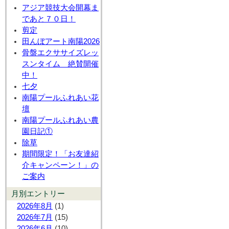
アジア競技大会開幕ま
であと７０日！
剪定
田んぼアート南陽2026
骨盤エクササイズレッ
スンタイム 絶賛開催
中！
七夕
南陽プールふれあい花
壇
南陽プールふれあい農
園日記①
除草
期間限定！「お友達紹
介キャンペーン！」の
ご案内
月別エントリー
2026年8月
(1)
2026年7月
(15)
2026年6月
(10)