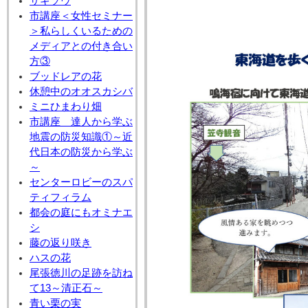
サギソウ
市講座＜女性セミナー
＞私らしくいるための
メディアとの付き合い
方③
ブッドレアの花
休憩中のオオスカシバ
ミニひまわり畑
市講座 達人から学ぶ
地震の防災知識①～近
代日本の防災から学ぶ
～
センターロビーのスパ
ティフィラム
都会の庭にもオミナエ
シ
藤の返り咲き
ハスの花
尾張徳川の足跡を訪ね
て13～清正石～
青い栗の実