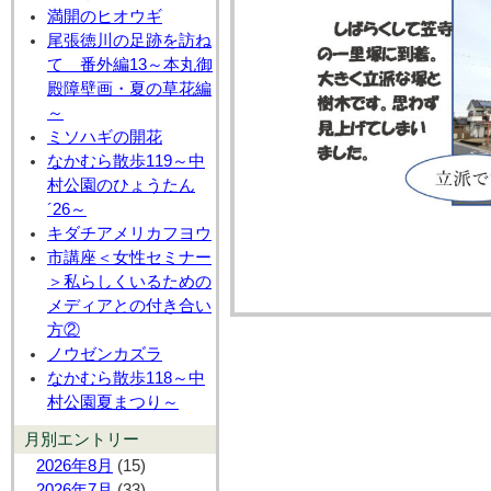
満開のヒオウギ
尾張徳川の足跡を訪ね
て 番外編13～本丸御
殿障壁画・夏の草花編
～
ミソハギの開花
なかむら散歩119～中
村公園のひょうたん
´26～
キダチアメリカフヨウ
市講座＜女性セミナー
＞私らしくいるための
メディアとの付き合い
方②
ノウゼンカズラ
なかむら散歩118～中
村公園夏まつり～
月別エントリー
2026年8月
(15)
2026年7月
(33)