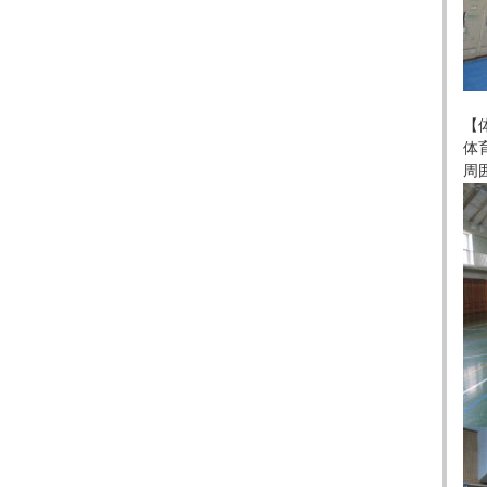
【
体
周