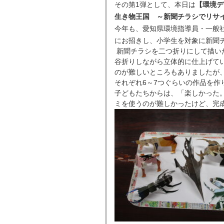
その第1弾として、本日は
【環境デ
生き物王国 ～新聞チラシでリサ
今年も、愛知県環境指導員・一般
にお招きし、小学生を対象に新聞
新聞チラシを二つ折りにして描い
谷折りしながら立体的に仕上げて
のが難しいところもありましたが
それぞれ6～7つぐらいの作品を作
子どもたちからは、「楽しかった
ミを使うのが難しかったけど、完