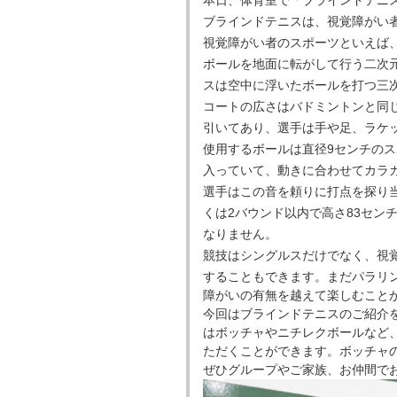
本日、体育室で「ブラインドテニ
ブラインドテニスは、視覚障がい
視覚障がい者のスポーツといえば
ボールを地面に転がして行う二次
スは空中に浮いたボールを打つ三
コートの広さはバドミントンと同
引いてあり、選手は手や足、ラケ
使用するボールは直径9センチの
入っていて、動きに合わせてカラ
選手はこの音を頼りに打点を探り
くは2バウンド以内で高さ83セン
なりません。
競技はシングルスだけでなく、視
することもできます。まだパラリ
障がいの有無を越えて楽しむこと
今回はブラインドテニスのご紹介
はボッチャやニチレクボールなど
ただくことができます。ボッチャ
ぜひグループやご家族、お仲間で