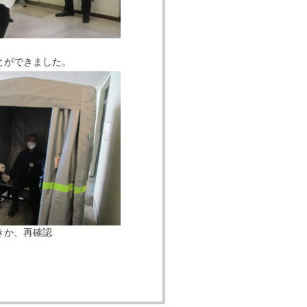
。
とができました。
きか、再確認