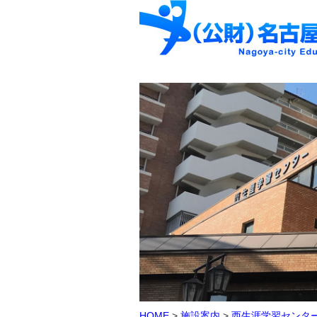
HOME
>
施設案内
>
西生涯学習センタ