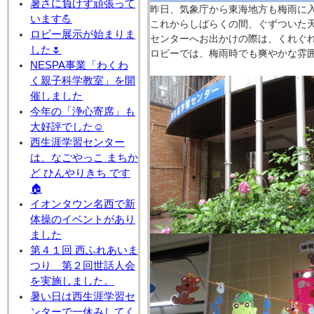
暑さに負けず頑張って
昨日、気象庁から東海地方も梅雨に
います💪
これからしばらくの間、ぐずついた
ロビー展示が始まりま
センターへお出かけの際は、くれぐ
した🌷
ロビーでは、梅雨時でも爽やかな雰
NESPA事業「わくわ
く親子科学教室」を開
催しました
今年の「浄心寄席」も
大好評でした☺
西生涯学習センター
は、なごやっこ まちか
ど ひんやりきち です
🏠
イオンタウン名西で新
体操のイベントがあり
ました
第４１回 西ふれあいま
つり 第２回世話人会
を実施しました。
暑い日は西生涯学習セ
ンターで一休みしてく