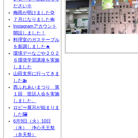
ださい🌞
梅雨が明けました🌻
７月になりました🎋
Instagramアカウント
開設しました！
料理室のガステーブル
を新調しました🔥
環境デーなごや２０２
６環境学習講座を実施
しました
山田支所に行ってきま
した🚁
西ふれあいまつり 第
１回 世話人会を実施
しました。
ロビー展示が始まりま
した🖼
6月9日（火）10日
（水） 浄心天王祭
（弁天祭）