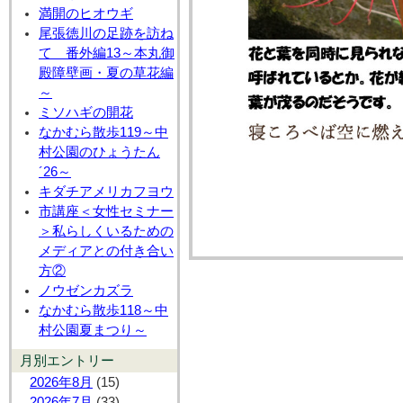
満開のヒオウギ
尾張徳川の足跡を訪ね
て 番外編13～本丸御
殿障壁画・夏の草花編
～
ミソハギの開花
なかむら散歩119～中
村公園のひょうたん
´26～
キダチアメリカフヨウ
市講座＜女性セミナー
＞私らしくいるための
メディアとの付き合い
方②
ノウゼンカズラ
なかむら散歩118～中
村公園夏まつり～
月別エントリー
2026年8月
(15)
2026年7月
(33)