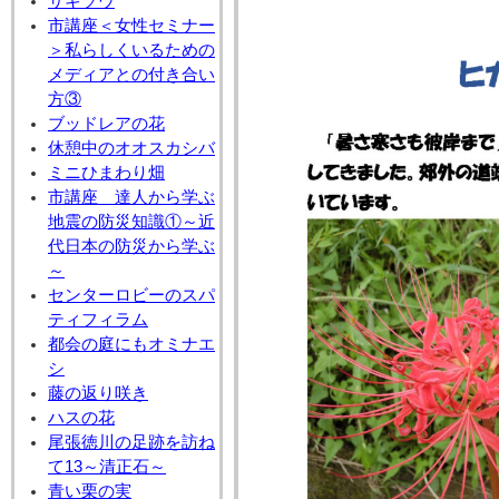
サギソウ
市講座＜女性セミナー
＞私らしくいるための
メディアとの付き合い
方③
ブッドレアの花
休憩中のオオスカシバ
ミニひまわり畑
市講座 達人から学ぶ
地震の防災知識①～近
代日本の防災から学ぶ
～
センターロビーのスパ
ティフィラム
都会の庭にもオミナエ
シ
藤の返り咲き
ハスの花
尾張徳川の足跡を訪ね
て13～清正石～
青い栗の実