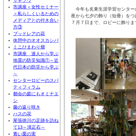
サギソウ
市講座＜女性セミナー
今年も名東生涯学習センター
＞私らしくいるための
夜から七夕の飾り（短冊）をつ
メディアとの付き合い
７月７日まで、ロビーに飾りま
方③
ブッドレアの花
休憩中のオオスカシバ
ミニひまわり畑
市講座 達人から学ぶ
地震の防災知識①～近
代日本の防災から学ぶ
～
センターロビーのスパ
ティフィラム
都会の庭にもオミナエ
シ
藤の返り咲き
ハスの花
尾張徳川の足跡を訪ね
て13～清正石～
青い栗の実