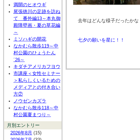
満開のヒオウギ
尾張徳川の足跡を訪ね
て 番外編13～本丸御
去年はどんな様子だったかな
殿障壁画・夏の草花編
～
ミソハギの開花
七夕の願いを星に！！
なかむら散歩119～中
村公園のひょうたん
´26～
キダチアメリカフヨウ
市講座＜女性セミナー
＞私らしくいるための
メディアとの付き合い
方②
ノウゼンカズラ
なかむら散歩118～中
村公園夏まつり～
月別エントリー
2026年8月
(15)
2026年7月
(33)