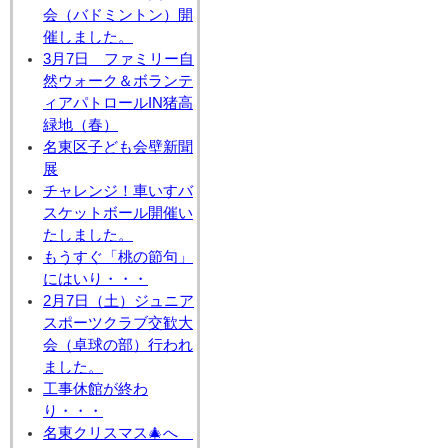
会（バドミントン）開
催しました。
3月7日 ファミリー自
然ウォーク＆ボランテ
ィアパトロールIN猪高
緑地（春）
名東区子ども会壁新聞
展
チャレンジ！車いすバ
スケットボール開催い
たしました。
もうすぐ「桃の節句」
にはいり・・・
2月7日（土）ジュニア
スポーツクラブ交歓大
会（卓球の部）行われ
ました。
工事休館が終わ
り・・・
名東クリスマス🎄へ