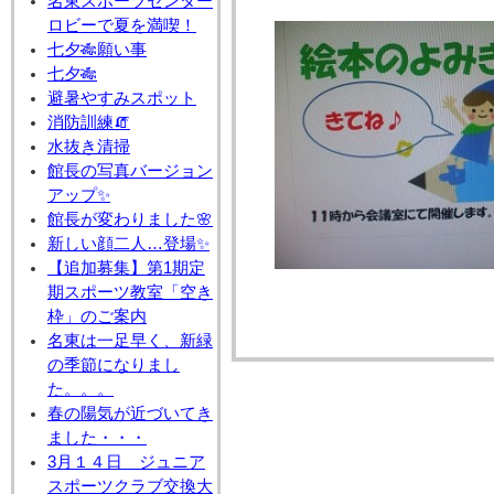
名東スポーツセンター
ロビーで夏を満喫！
七夕🎋願い事
七夕🎋
避暑やすみスポット
消防訓練🧯
水抜き清掃
館長の写真バージョン
アップ✨
館長が変わりました🌸
新しい顔二人…登場✨
【追加募集】第1期定
期スポーツ教室「空き
枠」のご案内
名東は一足早く、新緑
の季節になりまし
た。。。
春の陽気が近づいてき
ました・・・
3月１４日 ジュニア
スポーツクラブ交換大