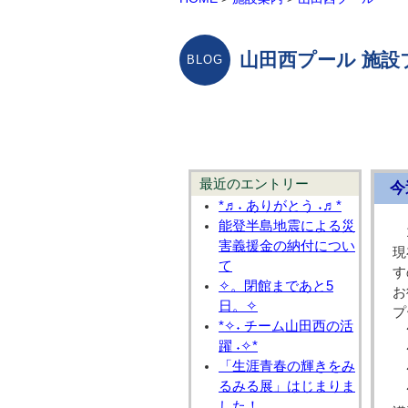
山田西プール 施設
最近のエントリー
今
*♬˖ ありがとう ˖♬*
能登半島地震による災
害義援金の納付につい
現
て
す
✧。閉館まであと5
お
日。✧
プ
*✧˖ チーム山田西の活
?
躍 ˖✧*
?
「生涯青春の輝きをみ
?
るみる展」はじまりま
?
した！