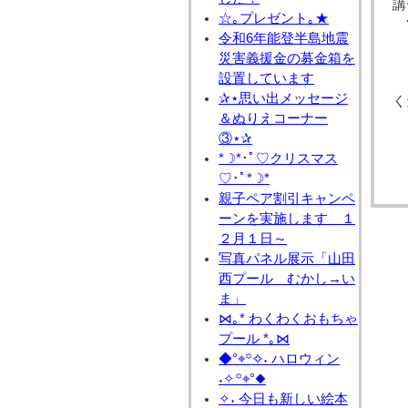
講
☆｡プレゼント｡★
?
令和6年能登半島地震
災害義援金の募金箱を
設置しています
✰⋆思い出メッセージ
く
＆ぬりえコーナー
③⋆✰
*☽*･ﾟ♡クリスマス
♡･ﾟ*☽*
親子ペア割引キャンペ
ーンを実施します １
２月１日～
写真パネル展示「山田
西プール むかし→い
ま」
⋈｡* わくわくおもちゃ
プール *｡⋈
◆°⌖꙳✧˖ ハロウィン
˖✧꙳⌖°◆
✧˖ 今日も新しい絵本