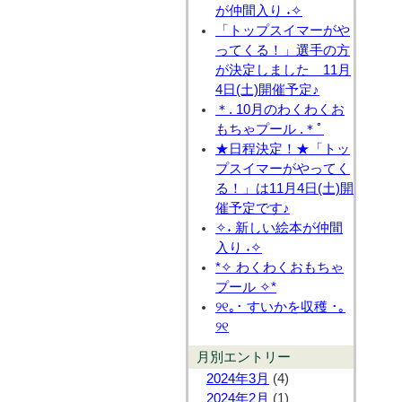
が仲間入り ˖✧
「トップスイマーがや
ってくる！」選手の方
が決定しました 11月
4日(土)開催予定♪
＊. 10月のわくわくお
もちゃプール .＊ﾟ
★日程決定！★「トッ
プスイマーがやってく
る！」は11月4日(土)開
催予定です♪
✧˖ 新しい絵本が仲間
入り ˖✧
*✧ わくわくおもちゃ
プール ✧*
୨୧｡･ すいかを収穫 ･｡
୨୧
月別エントリー
2024年3月
(4)
2024年2月
(1)