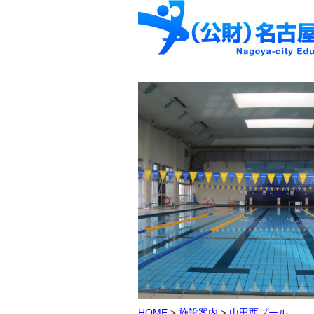
HOME
>
施設案内
>
山田西プール