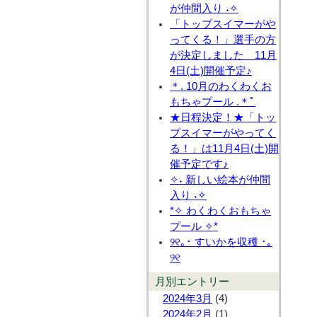
が仲間入り ˖✧
「トップスイマーがや
ってくる！」選手の方
が決定しました 11月
4日(土)開催予定♪
＊. 10月のわくわくお
もちゃプール .＊ﾟ
★日程決定！★「トッ
プスイマーがやってく
る！」は11月4日(土)開
催予定です♪
✧˖ 新しい絵本が仲間
入り ˖✧
*✧ わくわくおもちゃ
プール ✧*
୨୧｡･ すいかを収穫 ･｡
୨୧
月別エントリー
2024年3月
(4)
2024年2月
(1)