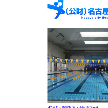
HOME
>
施設案内
>
山田西プール