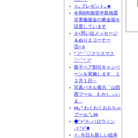
☆｡プレゼント｡★
令和6年能登半島地震
災害義援金の募金箱を
設置しています
✰⋆思い出メッセージ
＆ぬりえコーナー
③⋆✰
*☽*･ﾟ♡クリスマス
♡･ﾟ*☽*
親子ペア割引キャンペ
ーンを実施します １
２月１日～
写真パネル展示「山田
西プール むかし→い
ま」
⋈｡* わくわくおもちゃ
プール *｡⋈
◆°⌖꙳✧˖ ハロウィン
˖✧꙳⌖°◆
✧˖ 今日も新しい絵本