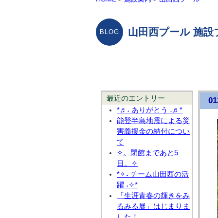
山田西プール 施設
最近のエントリー
01
*♬˖ ありがとう ˖♬*
能登半島地震による災
害義援金の納付につい
て
✧。閉館まであと5
日。✧
*✧˖ チーム山田西の活
躍 ˖✧*
「生涯青春の輝きをみ
るみる展」はじまりま
した！