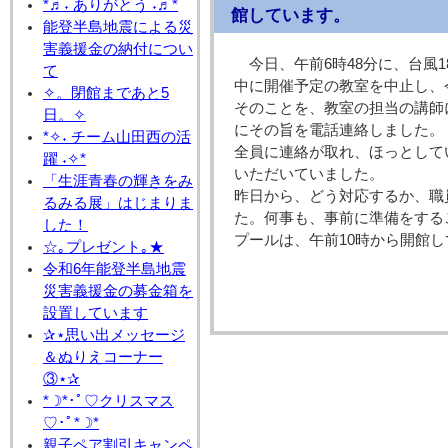
*♬˖ ありがとう ˖♬*
館しています。
能登半島地震による災
害義援金の納付につい
今日、午前6時48分に、台
て
中に開催予定の教室を中止し、
✧。閉館まであと5
そのことを、教室の担当の講師
日。✧
にその旨を電話連絡しました。
*✧˖ チーム山田西の活
全員に連絡が取れ、ほっとして
躍 ˖✧*
いただいていました。
「生涯青春の輝きをみ
昨日から、どう対応するか、職
るみる展」はじまりま
た。何事も、事前に準備をする
した！
プールは、午前10時から開館
☆｡プレゼント｡★
令和6年能登半島地震
災害義援金の募金箱を
設置しています
✰⋆思い出メッセージ
＆ぬりえコーナー
③⋆✰
*☽*･ﾟ♡クリスマス
♡･ﾟ*☽*
親子ペア割引キャンペ