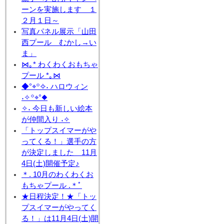
ーンを実施します １
２月１日～
写真パネル展示「山田
西プール むかし→い
ま」
⋈｡* わくわくおもちゃ
プール *｡⋈
◆°⌖꙳✧˖ ハロウィン
˖✧꙳⌖°◆
✧˖ 今日も新しい絵本
が仲間入り ˖✧
「トップスイマーがや
ってくる！」選手の方
が決定しました 11月
4日(土)開催予定♪
＊. 10月のわくわくお
もちゃプール .＊ﾟ
★日程決定！★「トッ
プスイマーがやってく
る！」は11月4日(土)開