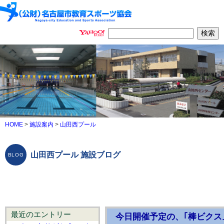
HOME
>
施設案内
>
山田西プール
山田西プール 施設ブログ
最近のエントリー
今日開催予定の、｢棒ビクス