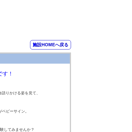
施設HOMEへ戻る
です！
命語りかける姿を見て、
がベビーサイン。
体験してみませんか？