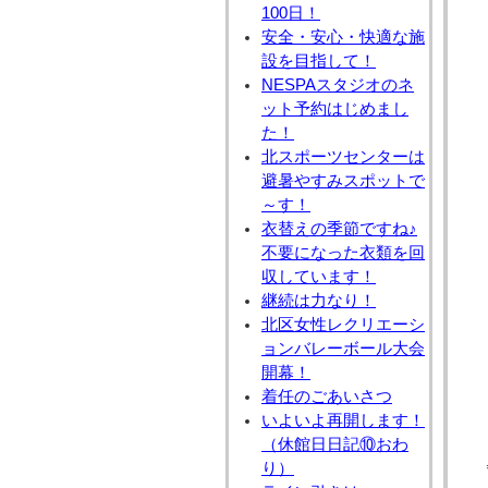
100日！
安全・安心・快適な施
設を目指して！
NESPAスタジオのネ
ット予約はじめまし
た！
北スポーツセンターは
避暑やすみスポットで
～す！
衣替えの季節ですね♪
不要になった衣類を回
収しています！
継続は力なり！
北区女性レクリエーシ
ョンバレーボール大会
開幕！
着任のごあいさつ
いよいよ再開します！
（休館日日記⑩おわ
り）