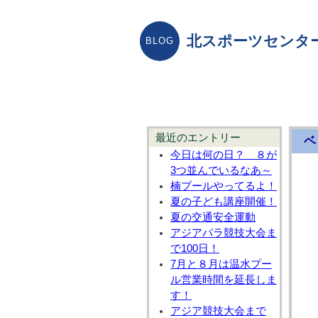
北スポーツセンタ
最近のエントリー
ベ
今日は何の日？ ８が
3つ並んでいるなあ～
楠プールやってるよ！
夏の子ども講座開催！
夏の交通安全運動
アジアパラ競技大会ま
で100日！
7月と８月は温水プー
ル営業時間を延長しま
す！
アジア競技大会まで