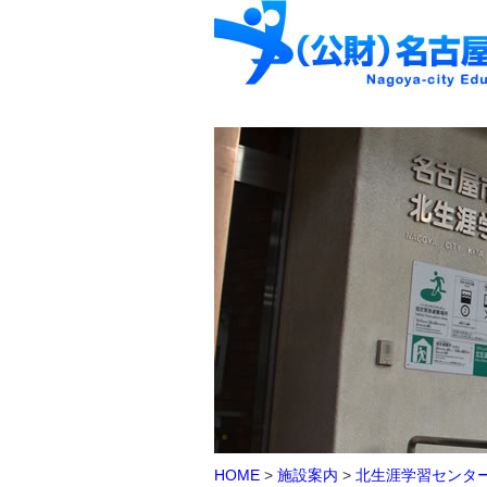
HOME
>
施設案内
>
北生涯学習センタ