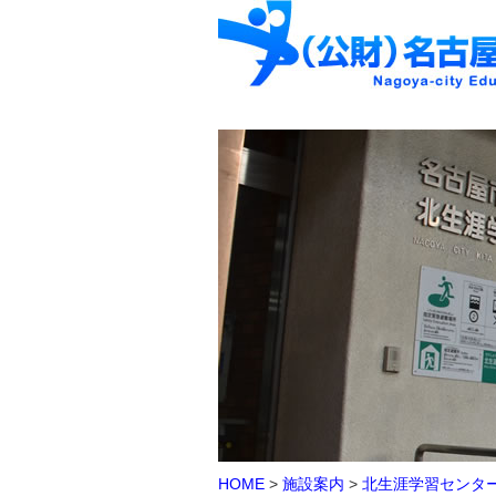
HOME
>
施設案内
>
北生涯学習センタ