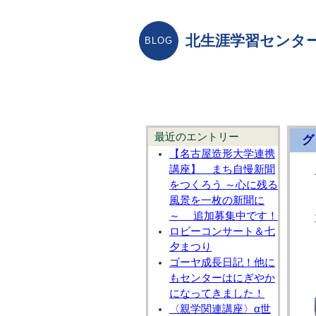
北生涯学習センター
最近のエントリー
グ
【名古屋造形大学連携
講座】 まち自慢新聞
をつくろう ～心に残る
風景を一枚の新聞に
～ 追加募集中です！
ロビーコンサート＆七
夕まつり
ゴーヤ成長日記！他に
もセンターはにぎやか
になってきました！
〈親学関連講座〉α世