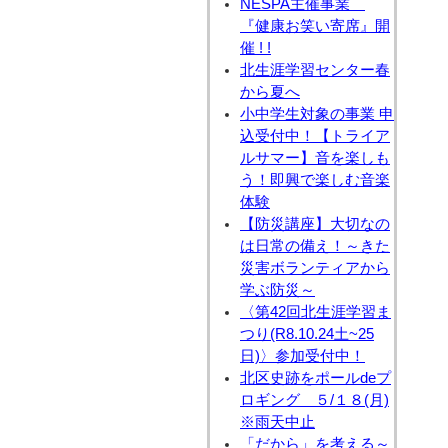
NESPA主催事業
『健康お笑い寄席』開
催 ! !
北生涯学習センター春
から夏へ
小中学生対象の事業 申
込受付中！【トライア
ルサマー】音を楽しも
う！即興で楽しむ音楽
体験
【防災講座】大切なの
は日常の備え！～きた
災害ボランティアから
学ぶ防災～
〈第42回北生涯学習ま
つり(R8.10.24土~25
日)〉参加受付中！
北区史跡をポールdeプ
ロギング ５/１８(月)
※雨天中止
「だから」を考える～