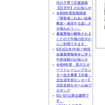
代の子育て応援講座
【託児付】のお知らせ
令和8年度前期講座
『障害者ふれあい絵画
教室～表現する楽しさ
を味わおう～』
暴風警報が解除されま
したので午後の区分か
らご利用できます。
6月3日(水)午前７時現
在暴風警報発令に伴う
午前休館のお知らせ
令和8年度 黒川スポ
ーツトレーニングセン
ター自主事業【共催：
北生涯学習センター】
北区史跡をポールdeプ
ロギング
5/1~5/7は憲法週間で
す。