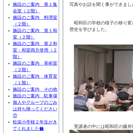
施設のご案内 第１集
写真やお話を聞く事ができまし
会室（２階）
施設のご案内 料理室
昭和区の学校の様子の移り変
（２階）
歴史を学びました。
施設のご案内 第１和
室（２階）
施設のご案内 第２和
室・和室両方使用（２
階）
施設のご案内 美術室
（２階）
施設のご案内 体育室
（１階）
施設のご案内 その他
施設のご案内 駐車場
個人やグループのごみ
は持ち帰ってください
🥺
松栄小学校２年生がき
受講者の中には昭和区の藤井
てくれました🏫