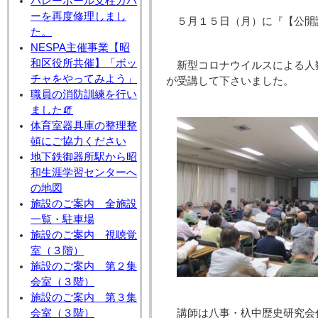
バレーボール支柱カバ
ーを再度修理しまし
５月１５日（月）に『【公開
た。
NESPA主催事業【昭
和区役所共催】「ボッ
新型コロナウイルスによる人
チャをやってみよう」
が受講して下さいました。
職員の消防訓練を行い
ました🧯
体育室器具庫の整理整
頓にご協力ください
地下鉄御器所駅から昭
和生涯学習センターへ
の地図
施設のご案内 全施設
一覧・駐車場
施設のご案内 視聴覚
室（３階）
施設のご案内 第２集
会室（３階）
施設のご案内 第３集
会室（３階）
講師は八事・杁中歴史研究会