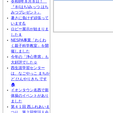
令和8年８月８日！
『８(はち)みっつ はち
みつプレゼント』
暑さに負けず頑張って
います💪
ロビー展示が始まりま
した🌷
NESPA事業「わくわ
く親子科学教室」を開
催しました
今年の「浄心寄席」も
大好評でした☺
西生涯学習センター
は、なごやっこ まちか
ど ひんやりきち です
🏠
イオンタウン名西で新
体操のイベントがあり
ました
第４１回 西ふれあいま
つり 第２回世話人会