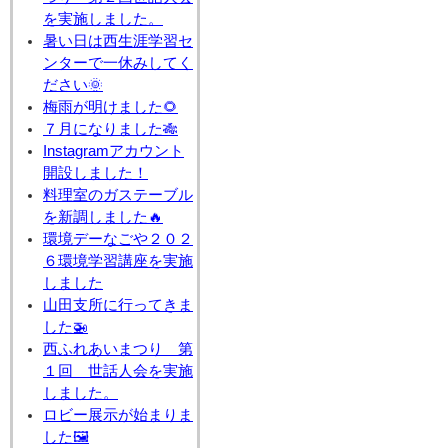
を実施しました。
暑い日は西生涯学習セ
ンターで一休みしてく
ださい🌞
梅雨が明けました🌻
７月になりました🎋
Instagramアカウント
開設しました！
料理室のガステーブル
を新調しました🔥
環境デーなごや２０２
６環境学習講座を実施
しました
山田支所に行ってきま
した🚁
西ふれあいまつり 第
１回 世話人会を実施
しました。
ロビー展示が始まりま
した🖼