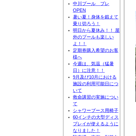
中川プール プレ
OPEN
暑い夏！身体を鍛えて
乗り切ろう！
明日から夏休み！！ 屋
外のプールも楽しい
よ！！
定期券購入希望のお客
様へ
今週は、気温（猛暑
日）に注意！！
9月及び10月における
施設の利用可能日につ
いて
救命講習の実施につい
て
シャワーブース用椅子
60インチの大型ディス
プレイが使えるように
なりました！