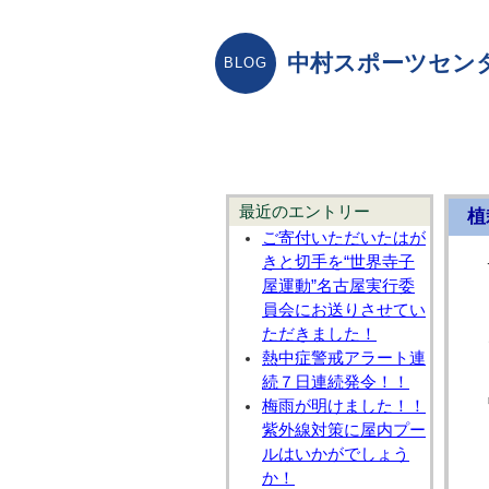
中村スポーツセン
最近のエントリー
植
ご寄付いただいたはが
きと切手を“世界寺子
屋運動”名古屋実行委
員会にお送りさせてい
ただきました！
熱中症警戒アラート連
続７日連続発令！！
梅雨が明けました！！
紫外線対策に屋内プー
ルはいかがでしょう
か！