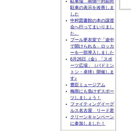
駐車場 南側一列前向
駐車の表示を改善しま
した
中村図書館の本の譲渡
会へ行ってまいりまし
た。
プール更衣室で「途中
で開けられる」ロッカ
ーを一部導入しました
6月26日（金）「スポ
ーツ広場」（バドミン
トン・卓球）開催しま
す♪
豊臣ミュージアム
梅雨にも負けずスポー
ツしましょう！
ファイティングイーグ
ルス名古屋 リード君
クリーンキャンペーン
に参加しました！