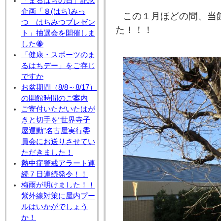
「まるはちの日」記念
企画「８(はち)みっ
この１月ほどの間、当
つ はちみつプレゼン
た！！！
ト」抽選会を開催しま
した🐝
「健康・スポーツのま
るはちデー」をご存じ
ですか
お盆期間（8/8～8/17）
の開館時間のご案内
ご寄付いただいたはが
きと切手を“世界寺子
屋運動”名古屋実行委
員会にお送りさせてい
ただきました！
熱中症警戒アラート連
続７日連続発令！！
梅雨が明けました！！
紫外線対策に屋内プー
ルはいかがでしょう
か！