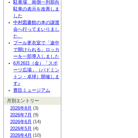
駐車場 南側一列前向
駐車の表示を改善しま
した
中村図書館の本の譲渡
会へ行ってまいりまし
た。
プール更衣室で「途中
で開けられる」ロッカ
ーを一部導入しました
6月26日（金）「スポ
ーツ広場」（バドミン
トン・卓球）開催しま
す♪
豊臣ミュージアム
月別エントリー
2026年8月
(3)
2026年7月
(9)
2026年6月
(14)
2026年5月
(4)
2026年4月
(10)