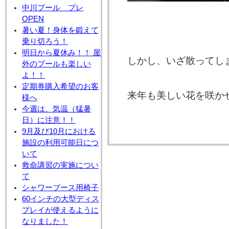
中川プール プレ
OPEN
暑い夏！身体を鍛えて
乗り切ろう！
明日から夏休み！！ 屋
しかし、いざ散ってし
外のプールも楽しい
よ！！
定期券購入希望のお客
来年も美しい花を咲か
様へ
今週は、気温（猛暑
日）に注意！！
9月及び10月における
施設の利用可能日につ
いて
救命講習の実施につい
て
シャワーブース用椅子
60インチの大型ディス
プレイが使えるように
なりました！