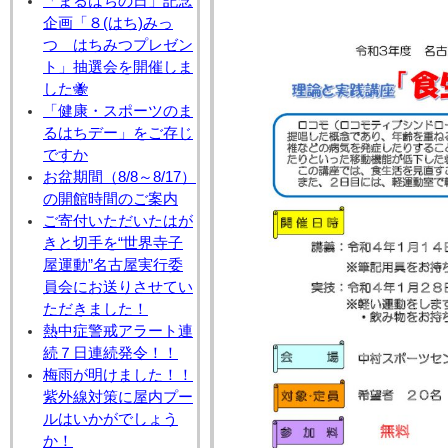
「まるはちの日」記念
企画「８(はち)みっ
つ はちみつプレゼン
ト」抽選会を開催しま
した🐝
「健康・スポーツのま
るはちデー」をご存じ
ですか
お盆期間（8/8～8/17）
の開館時間のご案内
ご寄付いただいたはが
きと切手を“世界寺子
屋運動”名古屋実行委
員会にお送りさせてい
ただきました！
熱中症警戒アラート連
続７日連続発令！！
梅雨が明けました！！
紫外線対策に屋内プー
ルはいかがでしょう
か！