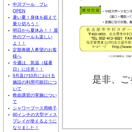
中川プール プレ
OPEN
暑い夏！身体を鍛えて
乗り切ろう！
明日から夏休み！！ 屋
外のプールも楽しい
よ！！
定期券購入希望のお客
様へ
今週は、気温（猛暑
日）に注意！！
9月及び10月における
是非、ご参
施設の利用可能日につ
いて
救命講習の実施につい
て
シャワーブース用椅子
60インチの大型ディス
プレイが使えるように
なりました！