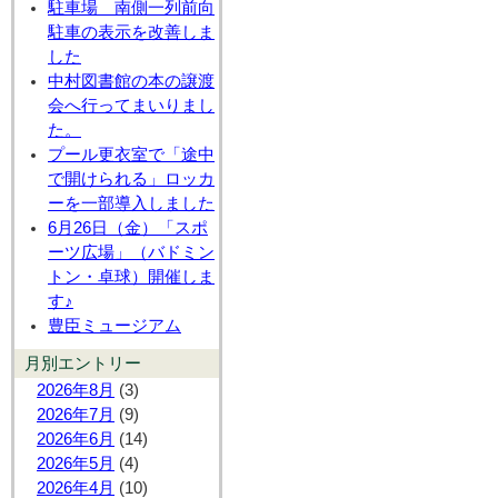
駐車場 南側一列前向
駐車の表示を改善しま
した
中村図書館の本の譲渡
会へ行ってまいりまし
た。
プール更衣室で「途中
で開けられる」ロッカ
ーを一部導入しました
6月26日（金）「スポ
ーツ広場」（バドミン
トン・卓球）開催しま
す♪
豊臣ミュージアム
月別エントリー
2026年8月
(3)
2026年7月
(9)
2026年6月
(14)
2026年5月
(4)
2026年4月
(10)