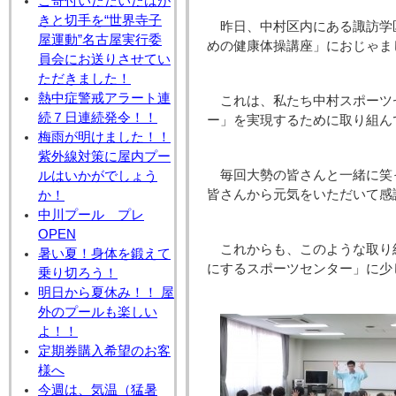
ご寄付いただいたはが
きと切手を“世界寺子
昨日、中村区内にある諏訪学
屋運動”名古屋実行委
めの健康体操講座」におじゃま
員会にお送りさせてい
ただきました！
熱中症警戒アラート連
これは、私たち中村スポーツ
続７日連続発令！！
ー」を実現するために取り組ん
梅雨が明けました！！
紫外線対策に屋内プー
毎回大勢の皆さんと一緒に笑
ルはいかがでしょう
皆さんから元気をいただいて感
か！
中川プール プレ
OPEN
これからも、このような取り
暑い夏！身体を鍛えて
にするスポーツセンター」に少
乗り切ろう！
明日から夏休み！！ 屋
外のプールも楽しい
よ！！
定期券購入希望のお客
様へ
今週は、気温（猛暑