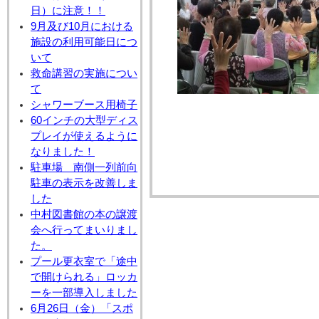
日）に注意！！
9月及び10月における
施設の利用可能日につ
いて
救命講習の実施につい
て
シャワーブース用椅子
60インチの大型ディス
プレイが使えるように
なりました！
駐車場 南側一列前向
駐車の表示を改善しま
した
中村図書館の本の譲渡
会へ行ってまいりまし
た。
プール更衣室で「途中
で開けられる」ロッカ
ーを一部導入しました
6月26日（金）「スポ