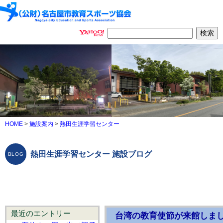
HOME
>
施設案内
>
熱田生涯学習センター
熱田生涯学習センター 施設ブログ
最近のエントリー
台湾の教育使節が来館しま