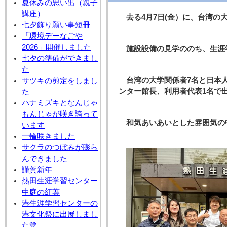
夏休みの思い出（親子
講座）
去る4月7日(金）に、台湾
七夕飾り願い事短冊
「環境デーなごや
2026」開催しました
施設設備の見学ののち、生涯
七夕の準備ができまし
た
台湾の大学関係者7名と日本
サツキの剪定をしまし
ンター館長、利用者代表1名で
た
ハナミズキとなんじゃ
もんじゃが咲き誇って
和気あいあいとした雰囲気の
います
一輪咲きました
サクラのつぼみが膨ら
んできました
謹賀新年
熱田生涯学習センター
中庭の紅葉
港生涯学習センターの
港文化祭に出展しまし
た💛