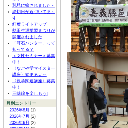
乳児に癒されました～
締切日が近づいてま～
す
紅葉ライトアップ
熱田生涯学習まつりが
開催されました
「耳石ハンター」って
知ってる？
＜女性セミナー＞募集
中！
〈なごや学マイスター
講座〉始まるよ～
〈親学関連講座〉募集
中！
三味線を楽しもう!
月別エントリー
2026年8月
(1)
2026年7月
(2)
2026年6月
(2)