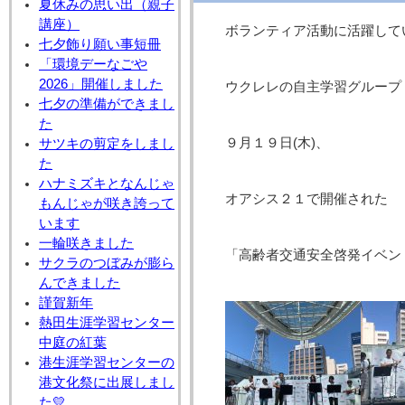
夏休みの思い出（親子
講座）
ボランティア活動に活躍して
七夕飾り願い事短冊
「環境デーなごや
2026」開催しました
ウクレレの自主学習グループ
七夕の準備ができまし
た
９月１９日(木)、
サツキの剪定をしまし
た
ハナミズキとなんじゃ
オアシス２１で開催された
もんじゃが咲き誇って
います
一輪咲きました
「高齢者交通安全啓発イベン
サクラのつぼみが膨ら
んできました
謹賀新年
熱田生涯学習センター
中庭の紅葉
港生涯学習センターの
港文化祭に出展しまし
た💛