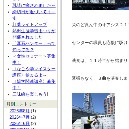
乳児に癒されました～
締切日が近づいてま～
す
紅葉ライトアップ
栄のど真ん中のオアシス２１
熱田生涯学習まつりが
開催されました
センターの職員も応援に駆け
「耳石ハンター」って
知ってる？
＜女性セミナー＞募集
演奏は、１１時半から始まり
中！
〈なごや学マイスター
講座〉始まるよ～
緊張もなく、３曲を演奏しま
〈親学関連講座〉募集
中！
三味線を楽しもう!
月別エントリー
2026年8月
(1)
2026年7月
(2)
2026年6月
(2)