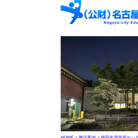
HOME
>
施設案内
>
熱田生涯学習セン