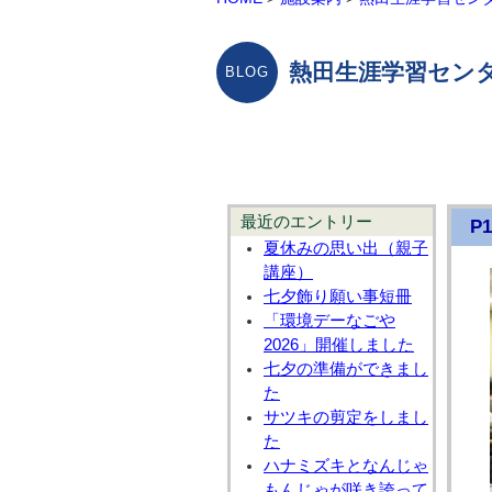
熱田生涯学習センタ
最近のエントリー
P1
夏休みの思い出（親子
講座）
七夕飾り願い事短冊
「環境デーなごや
2026」開催しました
七夕の準備ができまし
た
サツキの剪定をしまし
た
ハナミズキとなんじゃ
もんじゃが咲き誇って