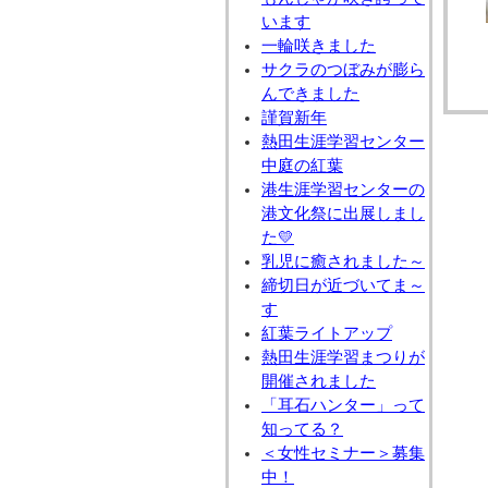
います
一輪咲きました
サクラのつぼみが膨ら
んできました
謹賀新年
熱田生涯学習センター
中庭の紅葉
港生涯学習センターの
港文化祭に出展しまし
た💛
乳児に癒されました～
締切日が近づいてま～
す
紅葉ライトアップ
熱田生涯学習まつりが
開催されました
「耳石ハンター」って
知ってる？
＜女性セミナー＞募集
中！