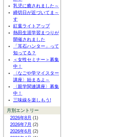
乳児に癒されました～
締切日が近づいてま～
す
紅葉ライトアップ
熱田生涯学習まつりが
開催されました
「耳石ハンター」って
知ってる？
＜女性セミナー＞募集
中！
〈なごや学マイスター
講座〉始まるよ～
〈親学関連講座〉募集
中！
三味線を楽しもう!
月別エントリー
2026年8月
(1)
2026年7月
(2)
2026年6月
(2)