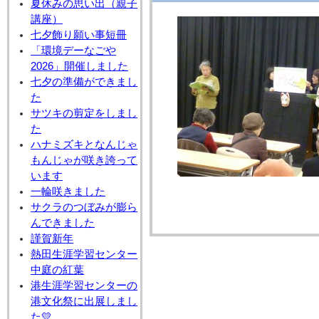
夏休みの思い出（親子
講座）
七夕飾り願い事短冊
「環境デーなごや
2026」開催しました
七夕の準備ができまし
た
サツキの剪定をしまし
た
ハナミズキとなんじゃ
もんじゃが咲き誇って
います
一輪咲きました
サクラのつぼみが膨ら
んできました
謹賀新年
熱田生涯学習センター
中庭の紅葉
港生涯学習センターの
港文化祭に出展しまし
た💛