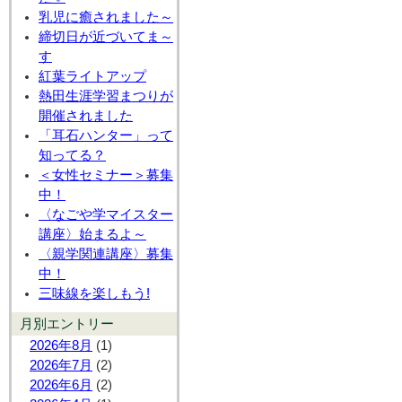
乳児に癒されました～
締切日が近づいてま～
す
紅葉ライトアップ
熱田生涯学習まつりが
開催されました
「耳石ハンター」って
知ってる？
＜女性セミナー＞募集
中！
〈なごや学マイスター
講座〉始まるよ～
〈親学関連講座〉募集
中！
三味線を楽しもう!
月別エントリー
2026年8月
(1)
2026年7月
(2)
2026年6月
(2)