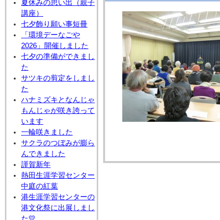
夏休みの思い出（親子
講座）
七夕飾り願い事短冊
「環境デーなごや
2026」開催しました
七夕の準備ができまし
た
サツキの剪定をしまし
た
ハナミズキとなんじゃ
もんじゃが咲き誇って
います
一輪咲きました
サクラのつぼみが膨ら
んできました
謹賀新年
熱田生涯学習センター
中庭の紅葉
港生涯学習センターの
港文化祭に出展しまし
た💛