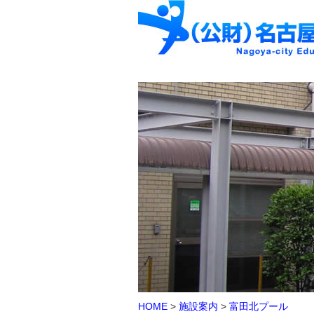
HOME
>
施設案内
>
富田北プール