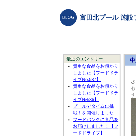
富田北プール 施設
最近のエントリー
中
貴重な食品をお預かり
しました【フードドラ
イブNo.537】
ざ
貴重な食品をお預かり
心
しました【フードドラ
す
イブ№536】
プールでタイムに挑
戦！を開催しました
フードバンクに食品を
お届けしました！【フ
ードドライブ】