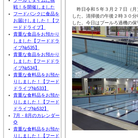
プールでタイムに挑
戦！を開催しました
昨日令和５年３月２７日（月
フードバンクに食品を
した。清掃後の午後２時３０分
お届けしました！【フ
した。今日はプールろ過機の保
ードドライブ】
貴重な食品をお預かり
しました【フードドラ
イブ№535】
貴重な食品をお預かり
しました【フードドラ
イブ№534】
貴重な食料品をお預か
りしました！【フード
ドライブ№533】
貴重な食料品をお預か
りしました！【フード
ドライブ№532】
7月・8月のカレンダー
🌻
貴重な食料品をお預か
りしました！【フード