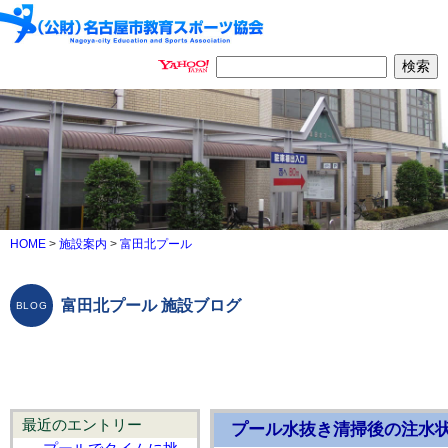
HOME
>
施設案内
>
富田北プール
富田北プール 施設ブログ
最近のエントリー
プール水抜き清掃後の注水