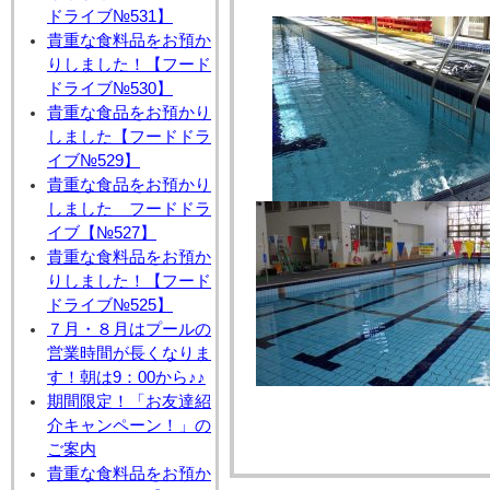
ドライブ№531】
貴重な食料品をお預か
りしました！【フード
ドライブ№530】
貴重な食品をお預かり
しました【フードドラ
イブ№529】
貴重な食品をお預かり
しました フードドラ
イブ【№527】
貴重な食料品をお預か
りしました！【フード
ドライブ№525】
７月・８月はプールの
営業時間が長くなりま
す！朝は9：00から♪♪
期間限定！「お友達紹
介キャンペーン！」の
ご案内
貴重な食料品をお預か