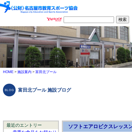
HOME
>
施設案内
>
富田北プール
富田北プール 施設ブログ
最近のエントリー
ソフトエアロビクスレッス