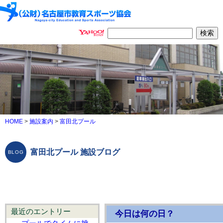
HOME
>
施設案内
>
富田北プール
富田北プール 施設ブログ
最近のエントリー
今日は何の日？