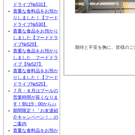
ドライブ№531】
貴重な食料品をお預か
りしました！【フード
ドライブ№530】
貴重な食品をお預かり
しました【フードドラ
イブ№529】
期待と不安を胸に、皆様のご
貴重な食品をお預かり
しました フードドラ
イブ【№527】
貴重な食料品をお預か
りしました！【フード
ドライブ№525】
７月・８月はプールの
営業時間が長くなりま
す！朝は9：00から♪♪
期間限定！「お友達紹
介キャンペーン！」の
ご案内
貴重な食料品をお預か